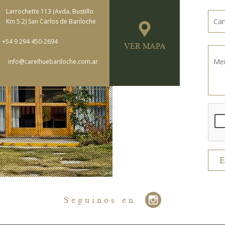
Larrochette 113 (Avda. Bustillo
Km 5.2) San Carlos de Bariloche
+54 9 294 450-2694
VER MAPA
info@carelhuebariloche.com.ar
Seguinos en