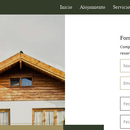
Inicio
Alojamiento
Servicio
For
Compl
reser