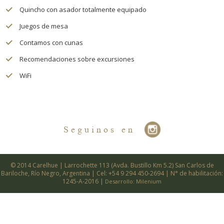
Quincho con asador totalmente equipado
Juegos de mesa
Contamos con cunas
Recomendaciones sobre excursiones
WiFi
Seguinos en
© 2014 Carelhue | Larrochette 113 (Avda. Bustillo Km 5.2) San Carlos de
Bariloche, Río Negro, Argentina | Cel: +54 9 294 450-2694 | N° de habilitación:
1245-A-2016 |
Desarrollo: Milenium